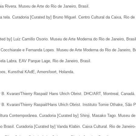
nia Rivera. Museu de Arte do Rio de Janeiro, Brasil.
 tela. Curadoria [Curated by] Bruno Miguel. Centro Cultural da Caixa, Rio de J
ated by] Luiz Camillo Osorio. Museu de Arte Moderna do Rio de Janeiro, Brasil
 Cocchiarale e Fernanda Lopes. Museu de Arte Moderna do Rio de Janeiro, Br
iela Labra. EAV Parque Lage, Rio de Janeiro, Brasil.
Roos, Kunsthal KAdE, Amersfoort, Holanda.
r B. Kvaran/Thierry Raspail/ Hans Ulrich Obrist. DHC/ART, Montreal, Canadá.
 B. Kvaran/Thierry Raspail/Hans Ulrich Obrist. Instituto Tomie Othake, São Pa
Cultura Contemporânea. Curadoria [Curated by] Shinji, Masako Tago. Museu de
o Brasil
. Curadoria [Curated by] Vanda Klabin. Caixa Cultural. Rio de Janeiro-