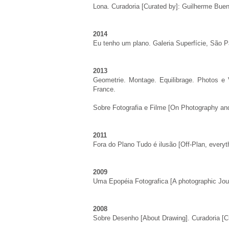
Lona
. Curadoria [Curated by]: Guilherme Bueno
2014
Eu tenho um plano
. Galeria Superfície, São P
2013
Geometrie. Montage. Equilibrage
. Photos e 
France.
Sobre Fotografia e Filme
[On Photography and 
2011
Fora do Plano Tudo é ilusão
[Off-Plan, everyt
2009
Uma Epopéia Fotografica
[A photographic Jour
2008
Sobre Desenho
[About Drawing]. Curadoria [Cur