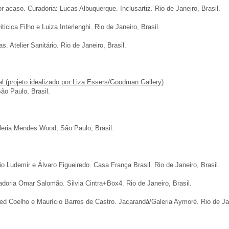
caso. Curadoria: Lucas Albuquerque. Inclusartiz. Rio de Janeiro, Brasil.
icica Filho e Luiza Interlenghi. Rio de Janeiro, Brasil.
Atelier Sanitário. Rio de Janeiro, Brasil.
al (projeto idealizado por Liza Essers/Goodman Gallery)
ão Paulo, Brasil.
leria Mendes Wood, São Paulo, Brasil.
lio Ludemir e Álvaro Figueiredo. Casa França Brasil. Rio de Janeiro, Brasil.
adoria Omar Salomão. Silvia Cintra+Box4. Rio de Janeiro, Brasil.
red Coelho e Maurício Barros de Castro. Jacarandá/Galeria Aymoré. Rio de Jan