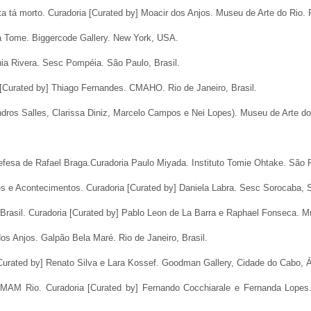
 tá morto
. Curadoria [Curated by] Moacir dos Anjos. Museu de Arte do Rio. R
na Tome. Biggercode Gallery. New York, USA.
nia Rivera. Sesc Pompéia. São Paulo, Brasil.
 [Curated by] Thiago Fernandes. CMAHO. Rio de Janeiro, Brasil.
ros Salles, Clarissa Diniz, Marcelo Campos e Nei Lopes). Museu de Arte do R
efesa de Rafael Braga
.Curadoria Paulo Miyada. Instituto Tomie Ohtake. São P
des e Acontecimentos
. Curadoria [Curated by] Daniela Labra. Sesc Sorocaba, S
rasil. Curadoria [Curated by] Pablo Leon de La Barra e Raphael Fonseca. Mu
dos Anjos. Galpão Bela Maré. Rio de Janeiro, Brasil.
[Curated by] Renato Silva e Lara Kossef. Goodman Gallery, Cidade do Cabo, Á
M Rio. Curadoria [Curated by] Fernando Cocchiarale e Fernanda Lopes.