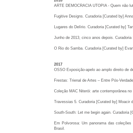
2018
ARTE DEMOCRACIA UTOPIA - Quem não luta
Fugitive Designs. Curadoria [Curated by] An
Lugares do Delírio. Curadoria [Curated by] Ta
Junho de 2013, cinco anos depois. Curadoria
O Rio do Samba. Curadoria [Curated by] Evand
2017
OSSO Exposição-apelo ao amplo direito de d
Frestas: Trienal de Artes – Entre Pós-Verda
Coleção MAC Niterói: arte contemporânea no B
Travessias 5
. Curadoria [Curated by] Moacir 
South-South: Let me begin again
. Curadoria 
Em Polvorosa:
Um panorama das coleções MA
Brasil.