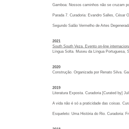
Gamboa: Nossos caminhos não se cruzam por a
Parada 7. Curadoria: Evandro Salles, César Oit
Segundo Salão Vermelho de Artes Degeneradas. 
2021
South South Veza. Evento on-line internacion
Língua Solta. Museu da Língua Portuguesa, S
2020
Construção. Organizada por Renato Silva. Ga
2019
Literatura Exposta
. Curadoria [Curated by] Ju
A vida não é só a praticidade das coisas
. Cur
Esqueleto: Uma História do Rio
. Curadoria: F