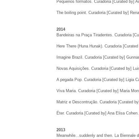
Pequenos formatos. Curadoria [Curated by] An
The boiling point
. Curadoria [Curated by] Ren
2014
Bandeiras na Praça Tiradentes. Curadoria [Cura
Here There (Huna Hunak)
. Curadoria [Curated
Imagine Brazil
. Curadoria [Curated by] Gunnar
Novas Aquisições. Curadoria [Curated by] Lui
A pegada Pop
. Curadoria [Curated by] Ligia 
Viva Maria
. Curadoria [Curated by] Maria Mont
Matriz e Descontrução
. Curadoria [Curated by
Éter. Curadoria [Curated by] Ana Elisa Cohen. 
2013
Meanwhile...suddenly and then
. La Biennale 